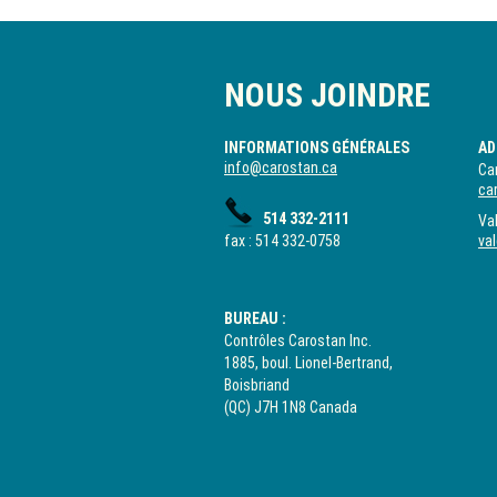
NOUS JOINDRE
INFORMATIONS GÉNÉRALES
AD
info@carostan.ca
Car
ca
514 332-2111
Val
fax : 514 332-0758
va
BUREAU :
Contrôles Carostan Inc.
1885, boul. Lionel-Bertrand,
Boisbriand
(QC) J7H 1N8 Canada