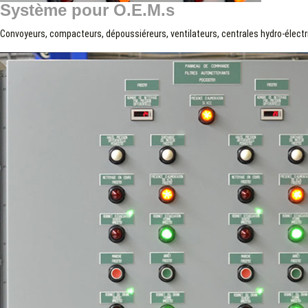
Système pour O.E.M.s
Convoyeurs, compacteurs, dépoussiéreurs, ventilateurs, centrales hydro-électr