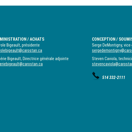
MINISTRATION / ACHATS
CONCEPTION / SOUMI
ole Bigeault, présidente
Serge DeMontigny, vice-
rolebigeault@carostan.ca
sergedemontigny@caro
érie Bigeault, Directrice générale adjointe
Steven Caviola, technic
leriebigeault@carostan.ca
stevencaviola@carosta
514 332-2111